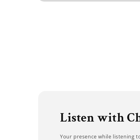
Open
media
1
in
modal
Listen with C
Your presence while listening 