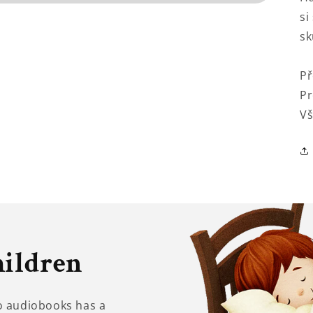
si
sk
Př
Pr
Vš
hildren
to audiobooks has a