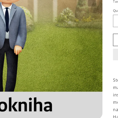
p
Ta
Qu
St
ma
in
mo
na
Ha