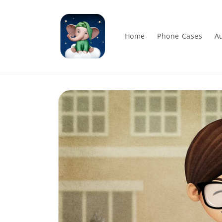
Skip to
content
Home
Phone Cases
Au
Skip to
product
information