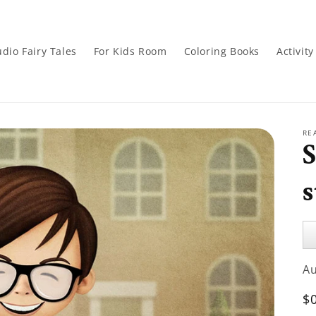
dio Fairy Tales
For Kids Room
Coloring Books
Activit
RE
S
s
Au
Pl
A
R
$