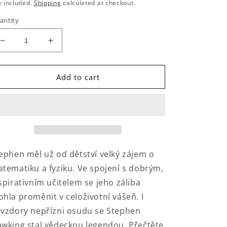
rice
x included.
Shipping
calculated at checkout.
antity
Decrease
Increase
quantity
quantity
for
for
Stephen
Stephen
Add to cart
a
a
počítací
počítací
stroj
stroj
ephen měl už od dětství velký zájem o
tematiku a fyziku. Ve spojení s dobrým,
spirativním učitelem se jeho záliba
hla proměnit v celoživotní vášeň. I
vzdory nepřízni osudu se Stephen
wking stal vědeckou legendou. Přečtěte