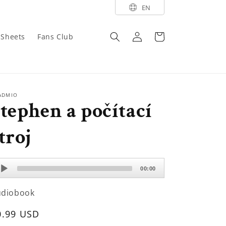
EN
Log
Cart
y Sheets
Fans Club
in
ADMIO
tephen a počítací
troj
dio
00:00
ayer
udiobook
egular
0.99 USD