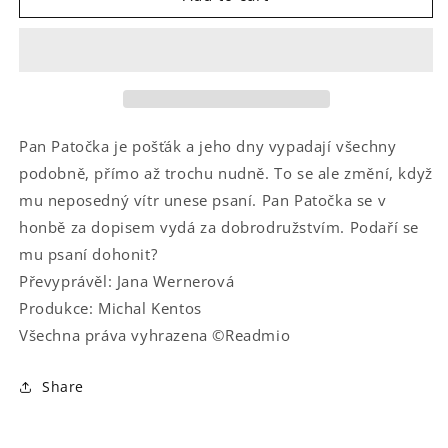
příběh
příběh
pana
pana
Patočky
Patočky
Pan Patočka je pošťák a jeho dny vypadají všechny
podobně, přímo až trochu nudně. To se ale změní, když
mu neposedný vítr unese psaní. Pan Patočka se v
honbě za dopisem vydá za dobrodružstvím. Podaří se
mu psaní dohonit?
Převyprávěl: Jana Wernerová
Produkce: Michal Kentos
Všechna práva vyhrazena ©Readmio
Share