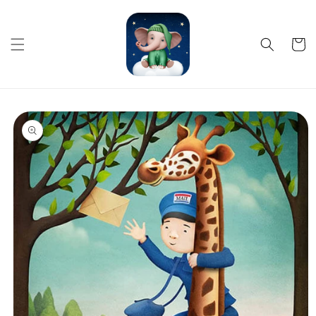
Skip to
content
Cart
Skip to
product
information