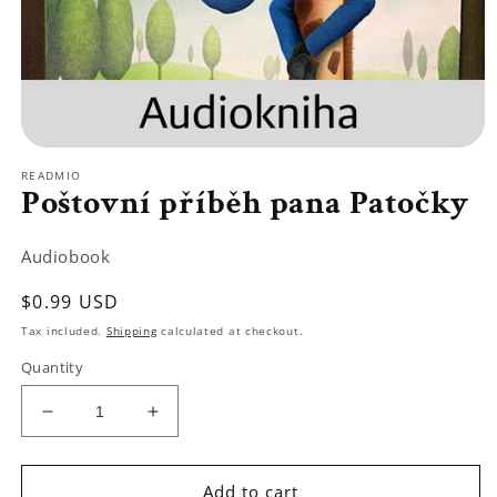
Open
media
READMIO
1
Poštovní příběh pana Patočky
in
modal
Audiobook
Regular
$0.99 USD
price
Tax included.
Shipping
calculated at checkout.
Quantity
Decrease
Increase
quantity
quantity
for
for
Poštovní
Poštovní
Add to cart